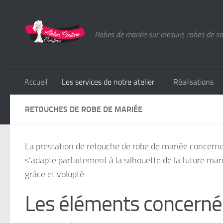
Skip to content
Robes de mariée sur mesure, robes de soir
Accueil
Les services de notre atelier
Réalisations
RETOUCHES DE ROBE DE MARIÉE
La prestation de retouche de robe de mariée concerne
s’adapte parfaitement à la silhouette de la future mari
grâce et volupté.
Les éléments concernés