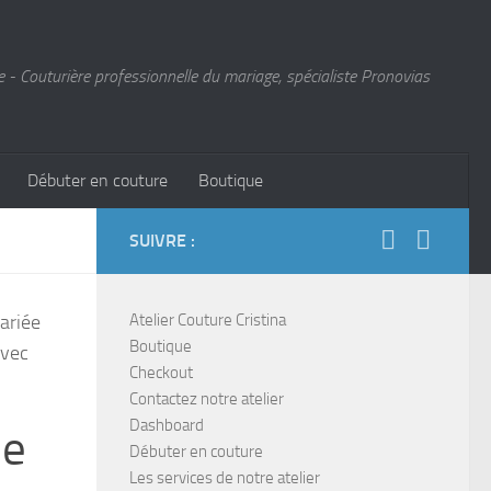
 - Couturière professionnelle du mariage, spécialiste Pronovias
Débuter en couture
Boutique
SUIVRE :
ariée
Atelier Couture Cristina
Boutique
avec
Checkout
Contactez notre atelier
Dashboard
de
Débuter en couture
Les services de notre atelier